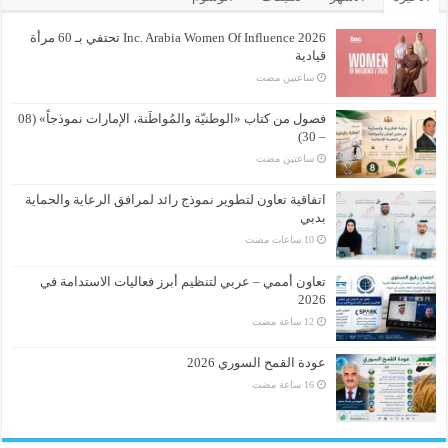
Inc. Arabia Women Of Influence 2026 تحتفي بـ 60 مرأة
قيادية
‏ساعتين مضت
فصول من كتاب «الوطنيّة والمُواطَنة، الإمارات نموذجاً» (08
– 30)
‏ساعتين مضت
اتفاقية تعاون لتطوير نموذج رائد لمرافق الرعاية والحماية
بدبي
تعاون أممي – عربي لتنظيم أبرز فعاليات الاستدامة في
2026
عودة القمح السوري 2026