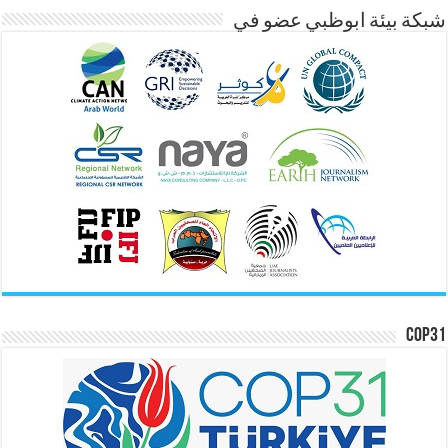
شبكة بيئة ابوظبي عضو في
COP31