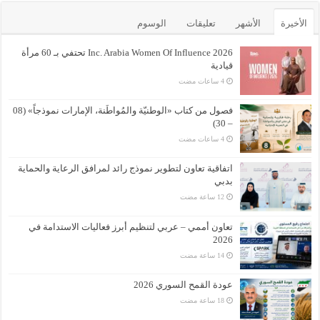
الأخيرة
الأشهر
تعليقات
الوسوم
Inc. Arabia Women Of Influence 2026 تحتفي بـ 60 مرأة
قيادية
فصول من كتاب «الوطنيّة والمُواطَنة، الإمارات نموذجاً» (08
– 30)
اتفاقية تعاون لتطوير نموذج رائد لمرافق الرعاية والحماية
بدبي
تعاون أممي – عربي لتنظيم أبرز فعاليات الاستدامة في
2026
عودة القمح السوري 2026