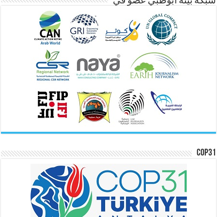
شبكة بيئة ابوظبي عضو في
COP31