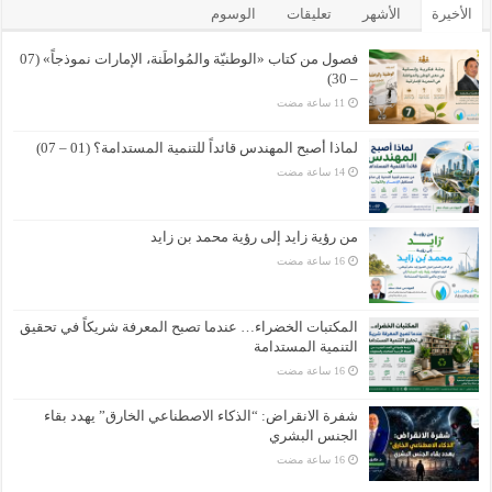
الأخيرة
الأشهر
تعليقات
الوسوم
فصول من كتاب «الوطنيّة والمُواطَنة، الإمارات نموذجاً» (07
– 30)
لماذا أصبح المهندس قائداً للتنمية المستدامة؟ (01 – 07)
من رؤية زايد إلى رؤية محمد بن زايد
المكتبات الخضراء… عندما تصبح المعرفة شريكاً في تحقيق
التنمية المستدامة
شفرة الانقراض: “الذكاء الاصطناعي الخارق” يهدد بقاء
الجنس البشري