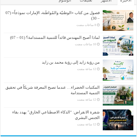
الأخيرة
الأشهر
تعليقات
الوسوم
فصول من كتاب «الوطنيّة والمُواطَنة، الإمارات نموذجاً» (07
– 30)
لماذا أصبح المهندس قائداً للتنمية المستدامة؟ (01 – 07)
من رؤية زايد إلى رؤية محمد بن زايد
المكتبات الخضراء… عندما تصبح المعرفة شريكاً في تحقيق
التنمية المستدامة
شفرة الانقراض: “الذكاء الاصطناعي الخارق” يهدد بقاء
الجنس البشري