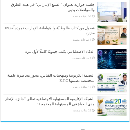
جلسة حوارية بعنوان “السنع الإماراتي” في هيئة الطرق
والمواصلات بدبي
فصول من كتاب «الوطنيّة والمُواطَنة، الإمارات نموذجاً» (09
– 30)
الذكاء الاصطناعي يكتب جينومًا كاملًا لأول مرة
البصمة الكربونية ومنهجيات القياس، محور محاضرة علمية
متخصصة نظمتها E.T.G
الشبكة الإقليمية للمسؤولية الاجتماعية تطلق “جائزة الإنجاز
مدى الحياة في المسؤولية المجتمعية”