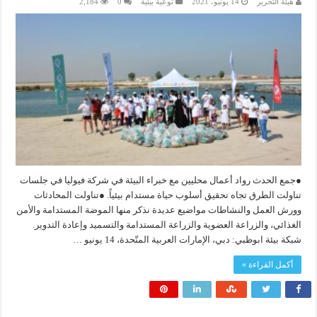
هيئة التحرير
14 يونيو، 2021
توعية بيئية
0
2,184
●جمع الحدث رواد أعمال محليين مع خبراء البيئة في شركة فيوليا في جلسات
تناولت الطرق تجاه تحقيق أسلوب حياة مستدام بيئياً. ●تناولت المحادثات
وورش العمل والنشاطات مواضيع عديدة نذكر منها الموضة المستدامة والأمن
الغذائي، والزراعة العضوية والزراعة المستدامة والتسميد وإعادة التدوير.
شبكة بيئة ابوظبي: دبي، الإمارات العربية المتّحدة، 14 يونيو …
أكمل القراءة »