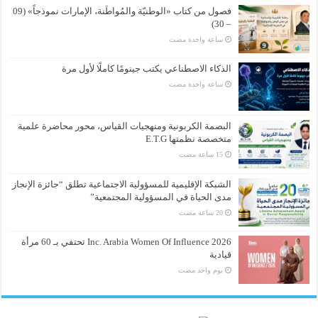
فصول من كتاب «الوطنيّة والمُواطَنة، الإمارات نموذجاً» (09
– 30)
‏ساعة واحدة مضت
الذكاء الاصطناعي يكتب جينومًا كاملًا لأول مرة
‏ساعة واحدة مضت
البصمة الكربونية ومنهجيات القياس، محور محاضرة علمية
متخصصة نظمتها E.T.G
الشبكة الإقليمية للمسؤولية الاجتماعية تطلق “جائزة الإنجاز
مدى الحياة في المسؤولية المجتمعية”
Inc. Arabia Women Of Influence 2026 تحتفي بـ 60 مرأة
قيادية
‏يوم واحد مضت