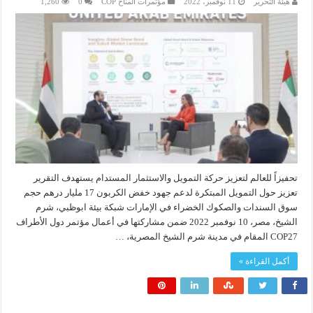
هيئة التحرير
11 نوفمبر، 2022
مؤتمرات المناخ COP
0
1,260
تحفيزاً للعالم لتعزيز حركة التمويل والاستثمار المستدام يستهدف التقرير
تعزيز حول التمويل المبتكرة لدعم جهود خفض الكربون 17 مليار درهم حجم
سوق السندات والصكوك الخضراء في الإمارات شبكة بيئة ابوظبي، شرم
الشيخ، مصر، 10 نوفمبر 2022 ضمن مشاركتها في أعمال مؤتمر دول الأطراف
COP27 المقام في مدينة شرم الشيخ المصرية، …
أكمل القراءة »