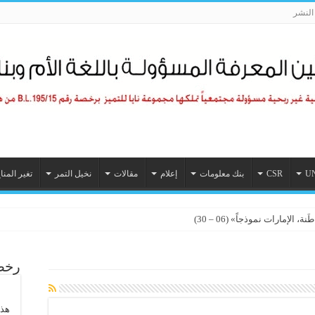
لنشر
U
CSR
بنك معلومات
إعلام
مقالات
نخيل التمر
تغير المنا
الإمارات نموذجاً» (06 – 30)
رخصة
هذا