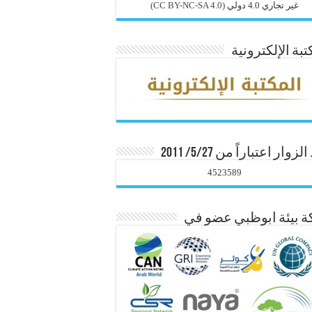
غير تجاري 4.0 دولي
(CC BY-NC-SA 4.0)
تبة الإلكترونية
زوار اعتباراً من 5/27/ 2011
4523589
 بيئة ابوظبي عضو في