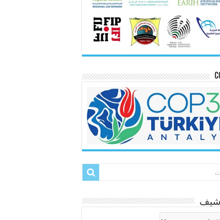
C
رشيف
شيف