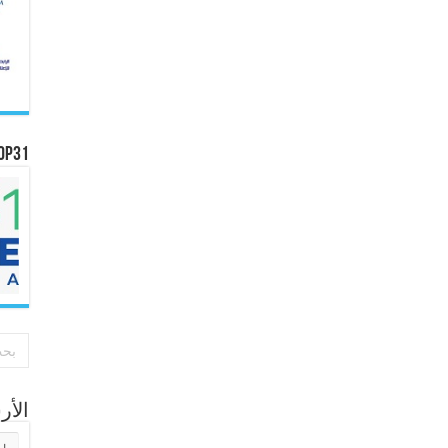
OP31
الأ
الأر