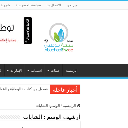
من نحن
الاتصال بنا
سياسة الخصوصية
شروط ا
الرئيسية
هيئات
استدامة
الإمارات
N
فصول من كتاب «الوطنيّة والمُواطَنة، 
أخبار عاجلة
الرئيسية
/
الوسم:
الشابات
أرشيف الوسم :
الشابات