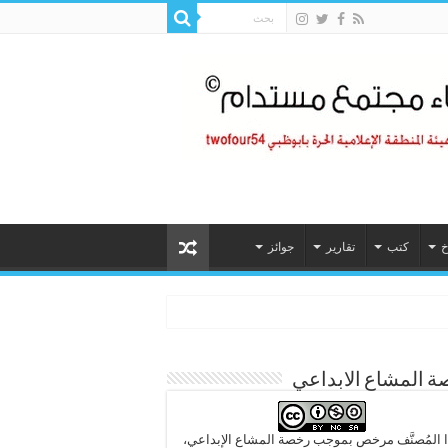
خ
كتب
تقارير
جوائز
 المشاع الابداعي
 المُصنَّف مرخص بموجب رخصة المشاع الإبداعي،