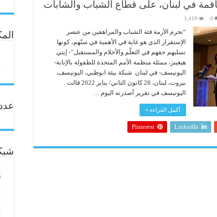
تفاقمة في لبنان، على قطاع الشباب والشابات
1,419
0
“تحرم الأزمة فئة الشباب والمراهقين من عنصر
المك
الإستقرار الذي هو غاية في الأهمية في سنّهم، كونها
تسلبهم حقهم في التعلّم والأحلام والمستقبل”- إيتي
هيغينز، ممثلة منظمة الأمم المتحدة للطفولة بالإنابة-
اليونيسف- في لبنان. شبكة بيئة ابوظبي، اليونيسف،
بيروت، لبنان، 28 كانون الثاني/ يناير 2022 قالت
اليونيسف في تقرير أصدرته اليوم …
عدد ال
أكمل القراءة »
Pinterest
LinkedIn
شبكة