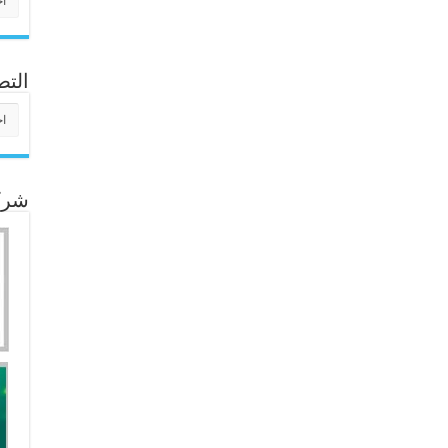
التص
التص
شركا