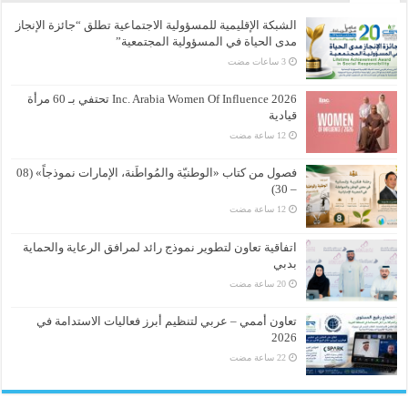
الشبكة الإقليمية للمسؤولية الاجتماعية تطلق “جائزة الإنجاز
مدى الحياة في المسؤولية المجتمعية”
Inc. Arabia Women Of Influence 2026 تحتفي بـ 60 مرأة
قيادية
فصول من كتاب «الوطنيّة والمُواطَنة، الإمارات نموذجاً» (08
– 30)
اتفاقية تعاون لتطوير نموذج رائد لمرافق الرعاية والحماية
بدبي
تعاون أممي – عربي لتنظيم أبرز فعاليات الاستدامة في
2026