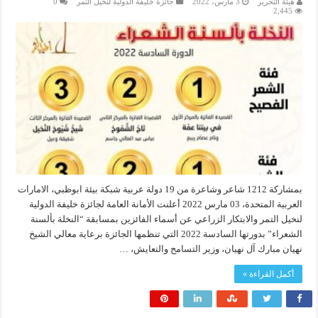
هيئة التحرير
3 مارس، 2022
جائزة خليفة الدولية لنخيل التمر
0
2,445
بمشاركة 1212 شاعر وشاعرة من 19 دولة عربية شبكة بيئة ابوظبي، الامارات
العربية المتحدة، 03 مارس 2022 أعلنت الأمانة العامة لجائزة خليفة الدولية
لنخيل التمر والابتكار الزراعي عن أسماء الفائزين بمسابقة “النخلة بألسنة
الشعراء” بدورتها السادسة 2022 التي تنظمها الجائزة برعاية معالي الشيخ
نهيان مبارك آل نهيان، وزير التسامح والتعايش، …
أكمل القراءة »