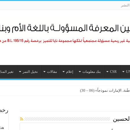
لنشر
U
CSR
بنك معلومات
إعلام
مقالات
نخيل التمر
تغير المنا
الإمارات نموذجاً» (06 – 30)
رخصة
الحسين
هذا