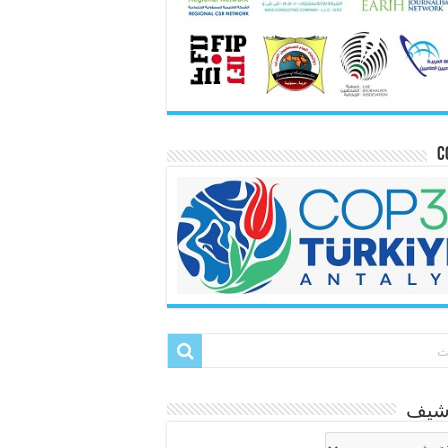
C
رشيف
شيف