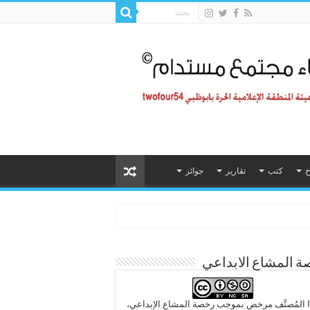
خ
كتب
تقارير
جوائز
 المشاع الابداعي
 المُصنَّف مرخص بموجب رخصة المشاع الإبداعي،