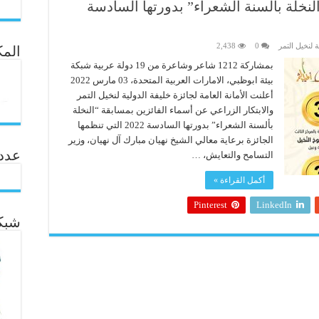
لنخلة بألسنة الشعراء” بدورتها السادسة
 لنخيل التمر
0
2,438
المك
بمشاركة 1212 شاعر وشاعرة من 19 دولة عربية شبكة
بيئة ابوظبي، الامارات العربية المتحدة، 03 مارس 2022
أعلنت الأمانة العامة لجائزة خليفة الدولية لنخيل التمر
والابتكار الزراعي عن أسماء الفائزين بمسابقة “النخلة
بألسنة الشعراء” بدورتها السادسة 2022 التي تنظمها
الجائزة برعاية معالي الشيخ نهيان مبارك آل نهيان، وزير
عدد ال
التسامح والتعايش، …
أكمل القراءة »
Pinterest
LinkedIn
شبكة