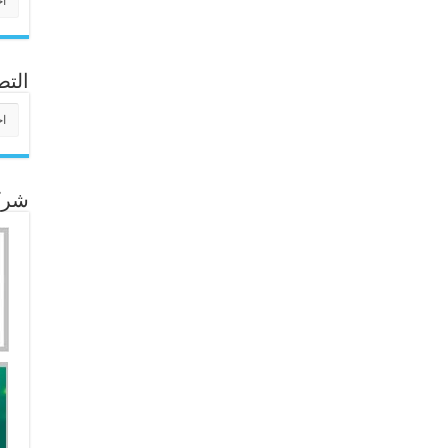
التص
التص
شركا