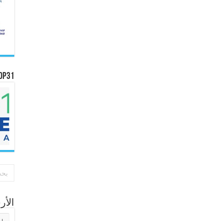
OP31
الأ
الأر