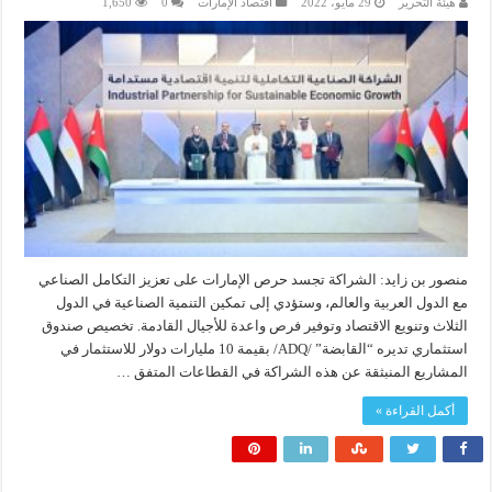
هيئة التحرير
29 مايو، 2022
اقتصاد الإمارات
0
1,650
منصور بن زايد: الشراكة تجسد حرص الإمارات على تعزيز التكامل الصناعي
مع الدول العربية والعالم، وستؤدي إلى تمكين التنمية الصناعية في الدول
الثلاث وتنويع الاقتصاد وتوفير فرص واعدة للأجيال القادمة. تخصيص صندوق
استثماري تديره “القابضة” /ADQ/ بقيمة 10 مليارات دولار للاستثمار في
المشاريع المنبثقة عن هذه الشراكة في القطاعات المتفق …
أكمل القراءة »