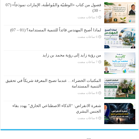
فصول من كتاب «الوطنيّة والمُواطَنة، الإمارات نموذجاً» (07
– 30)
لماذا أصبح المهندس قائداً للتنمية المستدامة؟ (01 – 07)
من رؤية زايد إلى رؤية محمد بن زايد
المكتبات الخضراء… عندما تصبح المعرفة شريكاً في تحقيق
التنمية المستدامة
شفرة الانقراض: “الذكاء الاصطناعي الخارق” يهدد بقاء
الجنس البشري