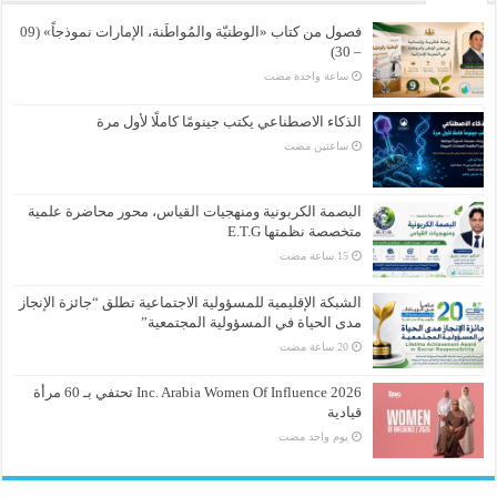
فصول من كتاب «الوطنيّة والمُواطَنة، الإمارات نموذجاً» (09
– 30)
‏ساعة واحدة مضت
الذكاء الاصطناعي يكتب جينومًا كاملًا لأول مرة
‏ساعتين مضت
البصمة الكربونية ومنهجيات القياس، محور محاضرة علمية
متخصصة نظمتها E.T.G
الشبكة الإقليمية للمسؤولية الاجتماعية تطلق “جائزة الإنجاز
مدى الحياة في المسؤولية المجتمعية”
Inc. Arabia Women Of Influence 2026 تحتفي بـ 60 مرأة
قيادية
‏يوم واحد مضت