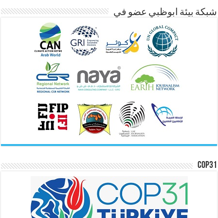
شبكة بيئة ابوظبي عضو في
COP31