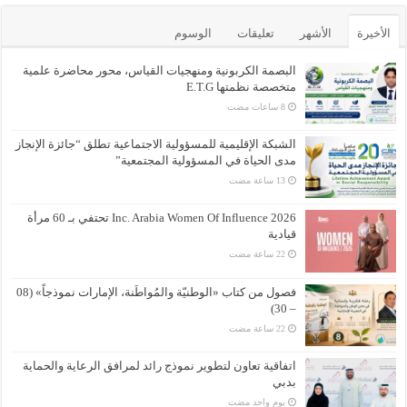
الأخيرة
الأشهر
تعليقات
الوسوم
البصمة الكربونية ومنهجيات القياس، محور محاضرة علمية
متخصصة نظمتها E.T.G
الشبكة الإقليمية للمسؤولية الاجتماعية تطلق “جائزة الإنجاز
مدى الحياة في المسؤولية المجتمعية”
Inc. Arabia Women Of Influence 2026 تحتفي بـ 60 مرأة
قيادية
فصول من كتاب «الوطنيّة والمُواطَنة، الإمارات نموذجاً» (08
– 30)
اتفاقية تعاون لتطوير نموذج رائد لمرافق الرعاية والحماية
بدبي
‏يوم واحد مضت