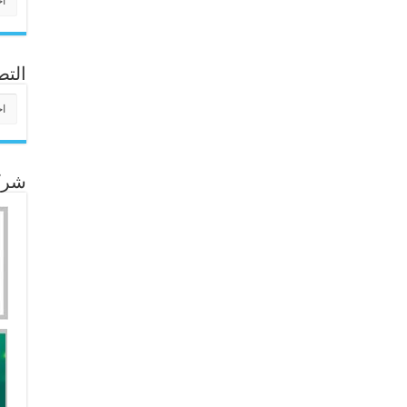
التص
التص
شركا