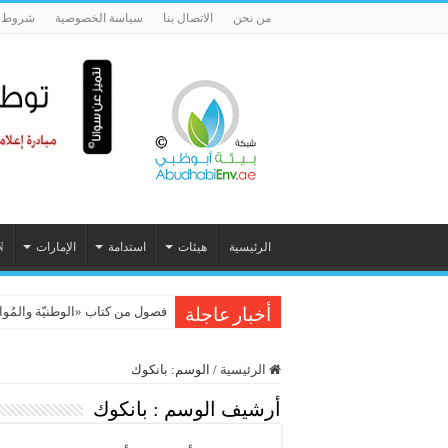
من نحن
الاتصال بنا
سياسة الخصوصية
شروط ا
الرئيسية
هيئات
استدامة
الإمارات
N
فصول من كتاب «الوطنيّة والمُواطَنة، 
أخبار عاجلة
الرئيسية
/
الوسم:
بانكوك
أرشيف الوسم :
بانكوك