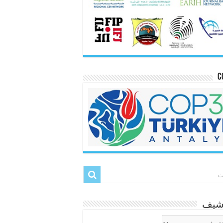
C
رشيف
شيف