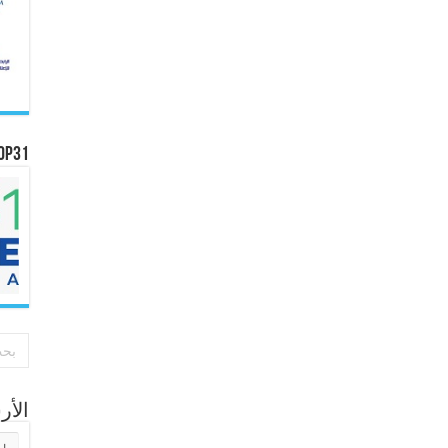
OP31
الأ
الأر