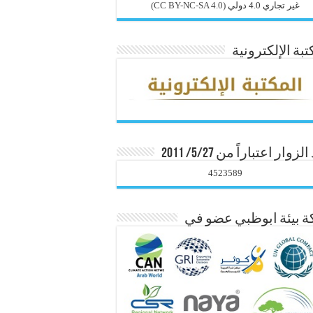
غير تجاري 4.0 دولي
(CC BY-NC-SA 4.0)
تبة الإلكترونية
زوار اعتباراً من 5/27/ 2011
4523589
 بيئة ابوظبي عضو في