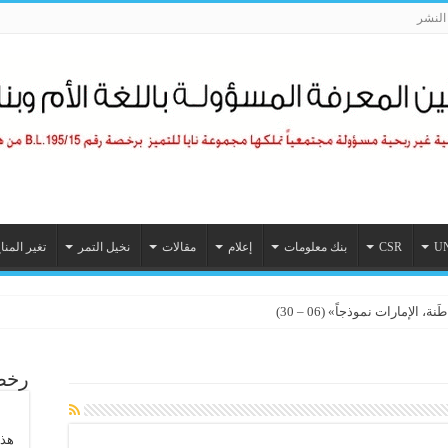
لنشر
U
CSR
بنك معلومات
إعلام
مقالات
نخيل التمر
تغير المنا
الإمارات نموذجاً» (06 – 30)
رخصة
هذا