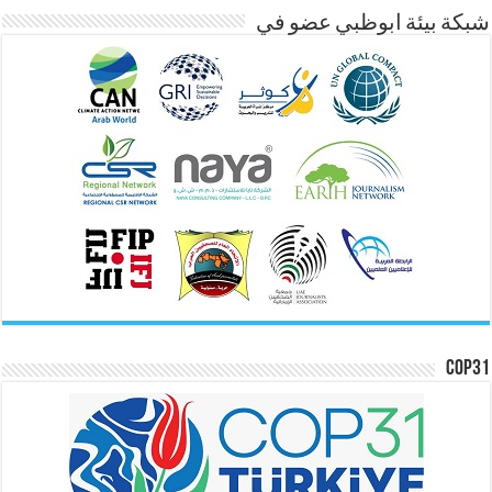
شبكة بيئة ابوظبي عضو في
COP31