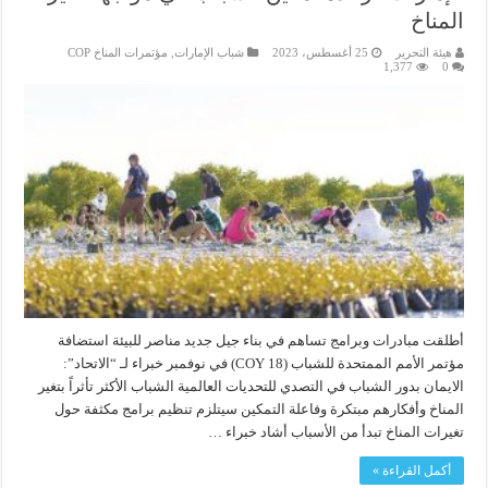
المناخ
هيئة التحرير
25 أغسطس، 2023
شباب الإمارات
,
مؤتمرات المناخ COP
1,377
0
أطلقت مبادرات وبرامج تساهم في بناء جيل جديد مناصر للبيئة استضافة
مؤتمر الأمم الممتحدة للشباب (18 COY) في نوفمبر خبراء لـ “الاتحاد”:
الايمان بدور الشباب في التصدي للتحديات العالمية الشباب الأكثر تأثراً بتغير
المناخ وأفكارهم مبتكرة وفاعلة التمكين سيتلزم تنظيم برامج مكثفة حول
تغيرات المناخ تبدأ من الأسباب أشاد خبراء …
أكمل القراءة »