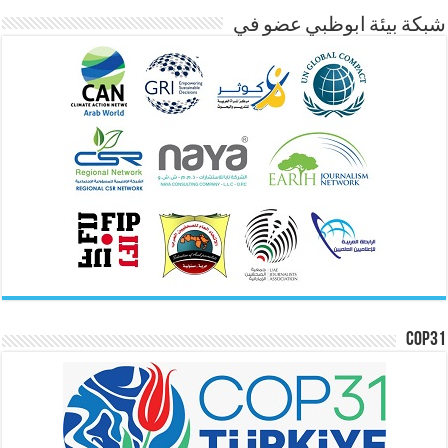
شبكة بيئة ابوظبي عضو في
COP31