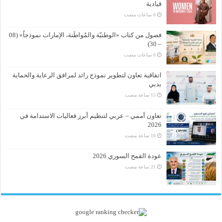
قيادية
فصول من كتاب «الوطنيّة والمُواطَنة، الإمارات نموذجاً» (08
– 30)
اتفاقية تعاون لتطوير نموذج رائد لمرافق الرعاية والحماية
بدبي
تعاون أممي – عربي لتنظيم أبرز فعاليات الاستدامة في
2026
عودة القمح السوري 2026