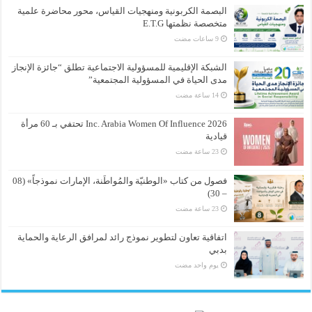
البصمة الكربونية ومنهجيات القياس، محور محاضرة علمية
متخصصة نظمتها E.T.G
الشبكة الإقليمية للمسؤولية الاجتماعية تطلق “جائزة الإنجاز
مدى الحياة في المسؤولية المجتمعية”
Inc. Arabia Women Of Influence 2026 تحتفي بـ 60 مرأة
قيادية
فصول من كتاب «الوطنيّة والمُواطَنة، الإمارات نموذجاً» (08
– 30)
اتفاقية تعاون لتطوير نموذج رائد لمرافق الرعاية والحماية
بدبي
‏يوم واحد مضت