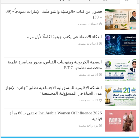
فصول من كتاب «الوطنيّة والمُواطَنة، الإمارات نموذجاً» (09
– 30)
الذكاء الاصطناعي يكتب جينومًا كاملًا لأول مرة
البصمة الكربونية ومنهجيات القياس، محور محاضرة علمية
متخصصة نظمتها E.T.G
الشبكة الإقليمية للمسؤولية الاجتماعية تطلق “جائزة الإنجاز
مدى الحياة في المسؤولية المجتمعية”
Inc. Arabia Women Of Influence 2026 تحتفي بـ 60 مرأة
قيادية
‏يوم واحد مضت