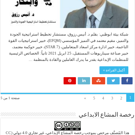
شبكة بيئة ابوظبي: بقلم د. أنيس رزوق، مستشار تخطيط استراتيجية الجودة
والتميز، مقيم معتمد في التميز المؤسسي (EFQM)، خبير استراتيجيات القوة
الناعمة، خبير ادارة مركز اسعاد المتعاملين، (7 STAR)، خبير حوكمة معتمد،
خبير صناعة سيناريوهات المستقبل، 25 ابريل 2021 ثانياً: الخصائص الرئيسية
للمنظمات الإبداعية بقدر ما يدرك العاملين والقادة بالمنظمة …
أكمل القراءة »
1
»
5
4
3
2
صفحة 1 من 5
رخصة المشاع الابداعي
هذا المُصنَّف مرخص بموجب رخصة المشاع الإبداعي، غير تجاري 4.0 دولي
(CC