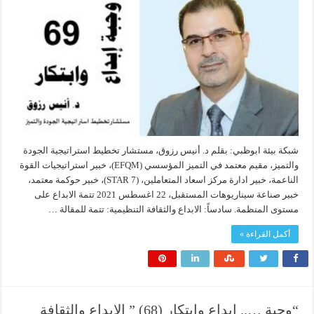
شبكة بيئة ابوظبي: بقلم د. أنيس رزوق، مستشار تخطيط استراتيجية الجودة
والتميز، مقيم معتمد في التميز المؤسسي (EFQM)، خبير استراتيجيات القوة
الناعمة، خبير ادارة مركز اسعاد المتعاملين، (7 STAR)، خبير حوكمة معتمد،
خبير صناعة سيناريوهات المستقبل، 22 اغسطس 2021 تتمة الابداع على
مستوى المنظمة. سادساً: الابداع والثقافة التنظيمية: تتمة للمقالة …
أكمل القراءة »
“وجبة ….. إبداع وابتكار (68) ” الابداع والثقافة