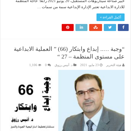
خبير صناعة سيناريوهات المستقبل، 20 يونيو 2021 رابعاً: حاجة المنظمة
للادارة الابداعية تعتبر الإدارة الإبداعية سمة من سمات …
أكمل القراءة »
“وجبة ….. إبداع وابتكار (66) ” العملية الابداعية
على مستوى المنظمة – 27 “
هيئة التحرير
23 مايو، 2021
د. أنيس رزوق
0
1,106