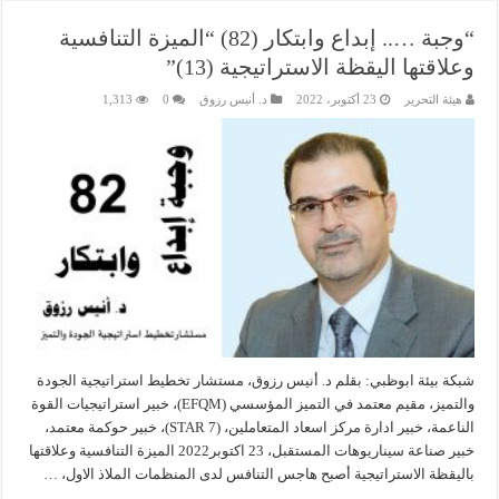
“وجبة ….. إبداع وابتكار (82) “الميزة التنافسية
وعلاقتها اليقظة الاستراتيجية (13)”
هيئة التحرير
23 أكتوبر، 2022
د. أنيس رزوق
0
1,313
شبكة بيئة ابوظبي: بقلم د. أنيس رزوق، مستشار تخطيط استراتيجية الجودة
والتميز، مقيم معتمد في التميز المؤسسي (EFQM)، خبير استراتيجيات القوة
الناعمة، خبير ادارة مركز اسعاد المتعاملين، (7 STAR)، خبير حوكمة معتمد،
خبير صناعة سيناريوهات المستقبل، 23 اكتوبر2022 الميزة التنافسية وعلاقتها
باليقظة الاستراتيجية أصبح هاجس التنافس لدى المنظمات الملاذ الاول، …