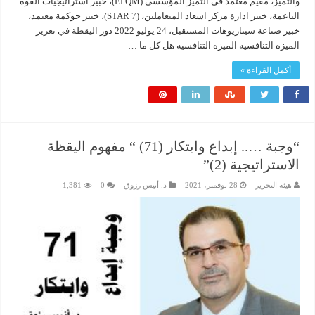
والتميز، مقيم معتمد في التميز المؤسسي (EFQM)، خبير استراتيجيات القوة
الناعمة، خبير ادارة مركز اسعاد المتعاملين، (7 STAR)، خبير حوكمة معتمد،
خبير صناعة سيناريوهات المستقبل، 24 يوليو 2022 دور اليقظة في تعزيز
الميزة التنافسية الميزة التنافسية هل كل ما …
أكمل القراءة »
“وجبة ….. إبداع وابتكار (71) “ مفهوم اليقظة
الاستراتيجية (2)”
هيئة التحرير
28 نوفمبر، 2021
د. أنيس رزوق
0
1,381