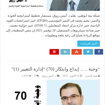
شبكة بيئة ابوظبي: بقلم د. أنيس رزوق، مستشار تخطيط استراتيجية الجودة
والتميز، مقيم معتمد في التميز المؤسسي (EFQM)، خبير استراتيجيات القوة
الناعمة، خبير ادارة مركز اسعاد المتعاملين، (7 STAR)، خبير حوكمة معتمد،
خبير صناعة سيناريوهات المستقبل، 28 نوفمبر 2021 إن سعي المنظمات إلى
مواقع الريادة يحتاج إلى رغبة ملحة ومعلومات …
أكمل القراءة »
“وجبة ….. إبداع وابتكار (70) “إدارة التغيير (1)”
هيئة التحرير
31 أكتوبر، 2021
د. أنيس رزوق
0
1,439