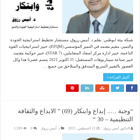
شبكة بيئة ابوظبي: بقلم د. أنيس رزوق، مستشار تخطيط استراتيجية الجودة
والتميز، مقيم معتمد في التميز المؤسسي (EFQM)، خبير استراتيجيات القوة
الناعمة، خبير ادارة مركز اسعاد المتعاملين، (7 STAR)، خبير حوكمة معتمد،
خبير صناعة سيناريوهات المستقبل، 31 اكتوبر 2021 يتسم عصرنا هذا وكل
العصور بالتغيير السريع المتدفق والمتلاحق من جميع …
أكمل القراءة »
“وجبة ….. إبداع وابتكار (69) ” الابداع والثقافة
التنظيمية – 30 “
الدكتور أنيس رزوق
22 أغسطس، 2021
د. أنيس رزوق
0
1,599