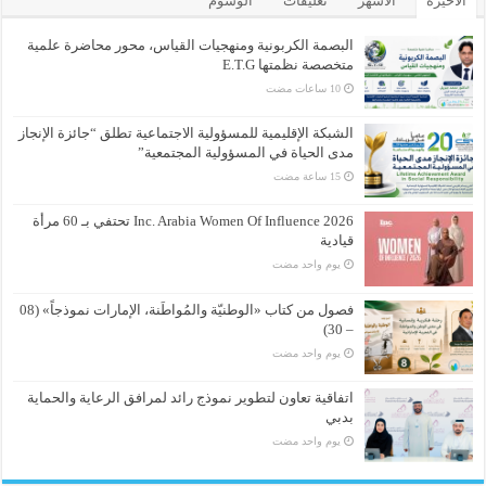
الأخيرة
الأشهر
تعليقات
الوسوم
البصمة الكربونية ومنهجيات القياس، محور محاضرة علمية
متخصصة نظمتها E.T.G
الشبكة الإقليمية للمسؤولية الاجتماعية تطلق “جائزة الإنجاز
مدى الحياة في المسؤولية المجتمعية”
Inc. Arabia Women Of Influence 2026 تحتفي بـ 60 مرأة
قيادية
‏يوم واحد مضت
فصول من كتاب «الوطنيّة والمُواطَنة، الإمارات نموذجاً» (08
– 30)
‏يوم واحد مضت
اتفاقية تعاون لتطوير نموذج رائد لمرافق الرعاية والحماية
بدبي
‏يوم واحد مضت