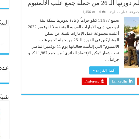
ة جمع علب الألمنيوم
موعة الإمارات للبيئة
0
1,456
تجمع 11,987 كيلو جراماً لإعادة تدويرها شبكة بيئة
المك
ابوظبي، دبي، الامارات العربية المتحدة، 13 نوفمبر 2022
أعلنت مجموعة عمل الإمارات للبيئة عن تمكن
المشاركين في الدورة الـ 26 من حملة “جمع علب
الألمنيوم” التي إلتأمت فعالياتها يوم 11 نوفمبر الماضي
تحت شعار “مكن الإقتصاد الدائري” من جمع 11,987 كيلو
جراماً …
عدد ال
أكمل القراءة »
Pinterest
LinkedIn
شبكة