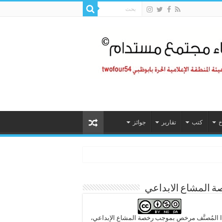
خ
كتب
تقارير
جوائز
 المشاع الابداعي
 المُصنَّف مرخص بموجب رخصة المشاع الإبداعي،