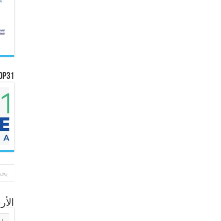
OP31
الأ
الأر