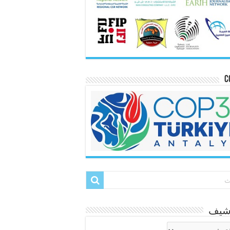
C
رشيف
شيف