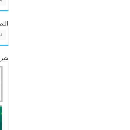
التص
التص
شركا