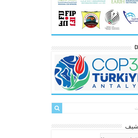
C
رشيف
شيف