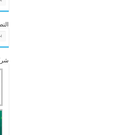
التص
التص
شركا