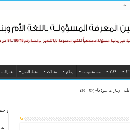
لنشر
U
CSR
بنك معلومات
إعلام
مقالات
نخيل التمر
تغير المنا
الإمارات نموذجاً» (07 – 30)
رخصة
هذا