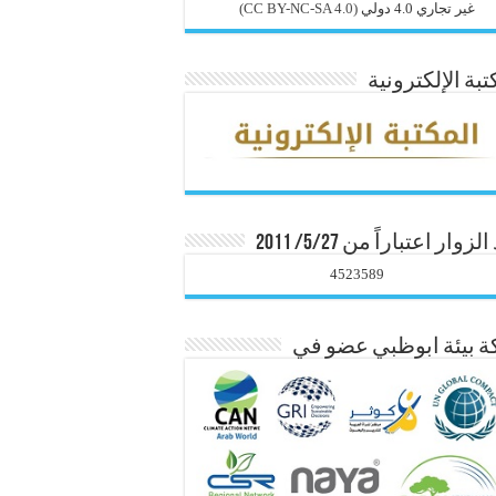
غير تجاري 4.0 دولي
(CC BY-NC-SA 4.0)
تبة الإلكترونية
زوار اعتباراً من 5/27/ 2011
4523589
 بيئة ابوظبي عضو في