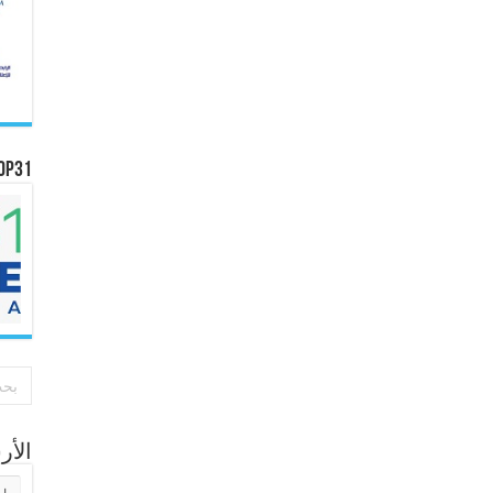
OP31
الأ
الأر