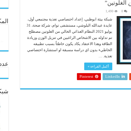
 الغلوتين”
1,490
0
شبكة بيئة ابوظبي، إعداد اختصاصي تغذية مجتمعي أول،
المك
عايدة عبدالله البلوشي، مستشفى توام، شركة صحة، 31
يوليو 2021 النظام الغذائي الخالي من الغلوتين مصطلح
تم تداوله بين الاشخاص الراغبين في تنزيل الوزن وزيادة
الطاقة وهذا الاعتقاد يكاد يكون خاطئاً بسبب تطبيقه
الخاطيء بدون اي دراسة مسبقة او استشارة اختصاصي
تغذية. …
عدد ال
أكمل القراءة »
Pinterest
LinkedIn
شبكة