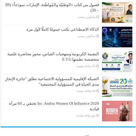
فصول من كتاب «الوطنيّة والمُواطَنة، الإمارات نموذجاً» (09
– 30)
‏ساعتين مضت
الذكاء الاصطناعي يكتب جينومًا كاملًا لأول مرة
‏ساعتين مضت
البصمة الكربونية ومنهجيات القياس، محور محاضرة علمية
متخصصة نظمتها E.T.G
الشبكة الإقليمية للمسؤولية الاجتماعية تطلق “جائزة الإنجاز
مدى الحياة في المسؤولية المجتمعية”
Inc. Arabia Women Of Influence 2026 تحتفي بـ 60 مرأة
قيادية
‏يوم واحد مضت