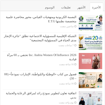
الأخيرة
الأشهر
تعليقات
الوسوم
البصمة الكربونية ومنهجيات القياس، محور محاضرة علمية
متخصصة نظمتها E.T.G
‏ساعتين مضت
الشبكة الإقليمية للمسؤولية الاجتماعية تطلق “جائزة الإنجاز
مدى الحياة في المسؤولية المجتمعية”
Inc. Arabia Women Of Influence 2026 تحتفي بـ 60 مرأة
قيادية
فصول من كتاب «الوطنيّة والمُواطَنة، الإمارات نموذجاً» (08
– 30)
اتفاقية تعاون لتطوير نموذج رائد لمرافق الرعاية والحماية
بدبي
‏يوم واحد مضت