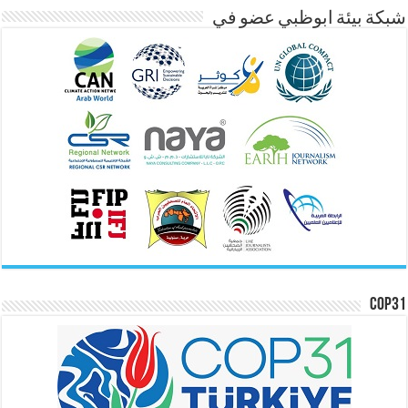
شبكة بيئة ابوظبي عضو في
COP31