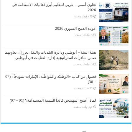
تعاون أممي – عربي لتنظيم أبرز فعاليات الاستدامة في
2026
عودة القمح السوري 2026
هيئة البيئة – أبوظبي ودائرة البلديات والنقل تعززان تعاونهما
ضمن مبادرات استراتيجية إدارة النفايات في أبوظبي
فصول من كتاب «الوطنيّة والمُواطَنة، الإمارات نموذجاً» (07
– 30)
لماذا أصبح المهندس قائداً للتنمية المستدامة؟ (01 – 07)
‏يوم واحد مضت