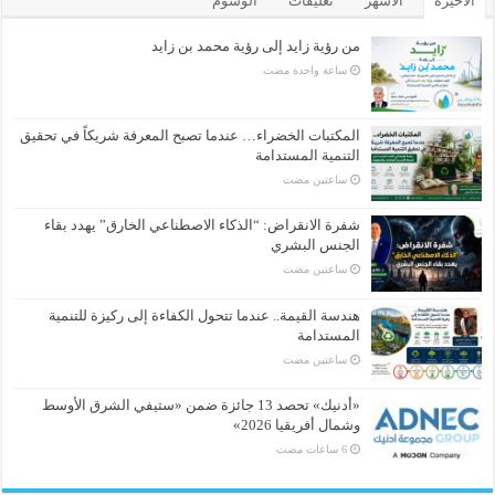
الأخيرة
الأشهر
تعليقات
الوسوم
من رؤية زايد إلى رؤية محمد بن زايد
‏ساعة واحدة مضت
المكتبات الخضراء… عندما تصبح المعرفة شريكاً في تحقيق
التنمية المستدامة
‏ساعتين مضت
شفرة الانقراض: “الذكاء الاصطناعي الخارق” يهدد بقاء
الجنس البشري
‏ساعتين مضت
هندسة القيمة.. عندما تتحول الكفاءة إلى ركيزة للتنمية
المستدامة
‏ساعتين مضت
«أدنيك» تحصد 13 جائزة ضمن «ستيفي الشرق الأوسط
وشمال أفريقيا 2026»