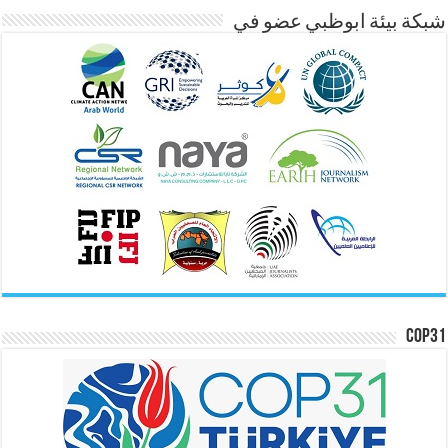
شبكة بيئة ابوظبي عضو في
COP31