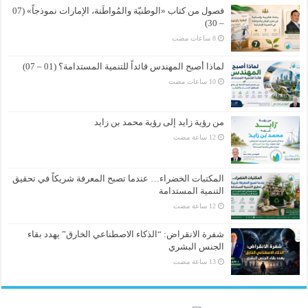
فصول من كتاب «الوطنيّة والمُواطَنة، الإمارات نموذجاً» (07
– 30)
لماذا أصبح المهندس قائداً للتنمية المستدامة؟ (01 – 07)
من رؤية زايد إلى رؤية محمد بن زايد
المكتبات الخضراء… عندما تصبح المعرفة شريكاً في تحقيق
التنمية المستدامة
شفرة الانقراض: “الذكاء الاصطناعي الخارق” يهدد بقاء
الجنس البشري