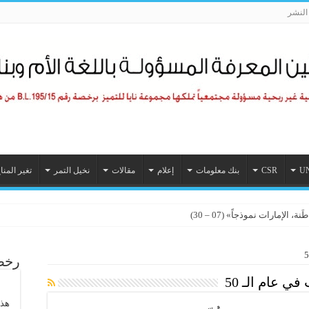
لنشر
U
CSR
بنك معلومات
إعلام
مقالات
نخيل التمر
تغير المنا
الإمارات نموذجاً» (07 – 30)
رخصة
هذا