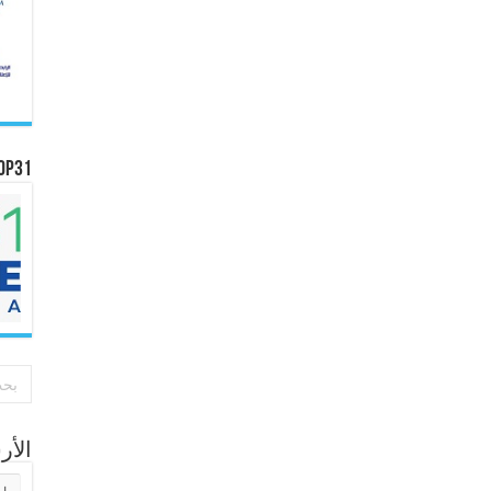
OP31
الأ
الأر