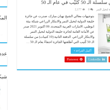
يِّب في عام الـ 50
 لنخيل التمر
0
2,177
بتوجيهات معالي الشيخ نهيان مبارك، صدرت عن جائزة
المك
خليفة الدولية لنخيل التمر والابتكار الزراعي شبكة بيئة
ابوظبي، الامارات العربية المتحدة، 06 اكتوبر 2021 صدر
عن الأمانة العامة لجائزة خليفة الدولية لنخيل التمر
والابتكار الزراعي. الدفعة الثانية (10 كتيبات) من سلسلة
الـ 50 كُتيب التي أطلقتها الجائزة احتفاءً بعام الـ 50 …
أكمل القراءة »
عدد ال
Pinterest
LinkedIn
شبكة