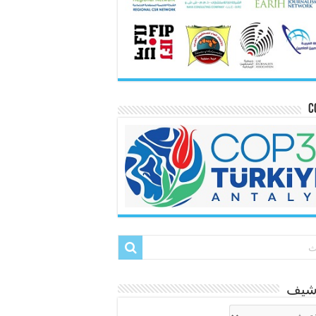
C
رشيف
شيف