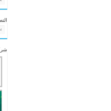
التص
التص
شركا