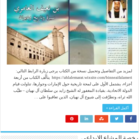
لمزيد من التفاصيل وتحميل نسخة من الكتاب يرجى زيارة الرابط التالي:
https://ahlalemarat.wixsite.com/binneaifalameri يتألّف الكتاب من أربعة
أجزاء، يشتمل الأول على لمحة تاريخية حول الإمارات وجوارها، تناولت قيام
الدولة الاتحادية، بقيادة المغفور له الشيخ زايد بن سلطان آل نهيان – طيَّب
الله ثراه، وتطرَّقت إلى شيوخ آل نهيان، الذين تعاقبوا على …
أكمل القراءة »
رخصة المشاع الابداعي