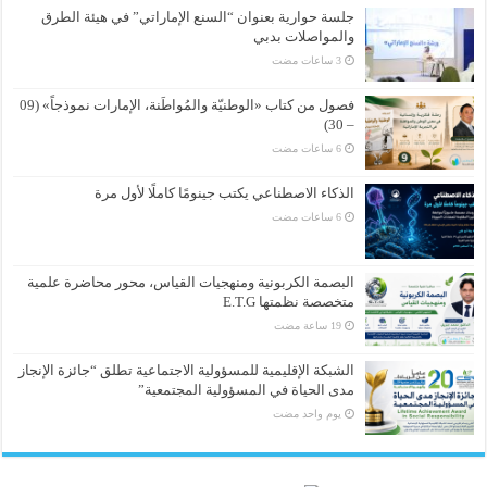
جلسة حوارية بعنوان “السنع الإماراتي” في هيئة الطرق
والمواصلات بدبي
فصول من كتاب «الوطنيّة والمُواطَنة، الإمارات نموذجاً» (09
– 30)
الذكاء الاصطناعي يكتب جينومًا كاملًا لأول مرة
البصمة الكربونية ومنهجيات القياس، محور محاضرة علمية
متخصصة نظمتها E.T.G
الشبكة الإقليمية للمسؤولية الاجتماعية تطلق “جائزة الإنجاز
مدى الحياة في المسؤولية المجتمعية”
‏يوم واحد مضت