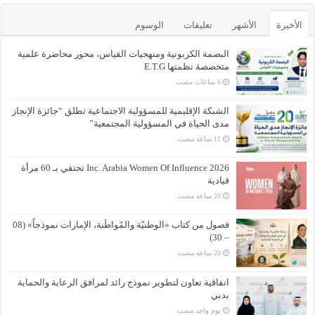
الأخيرة
الأشهر
تعليقات
الوسوم
البصمة الكربونية ومنهجيات القياس، محور محاضرة علمية
متخصصة نظمتها E.T.G
الشبكة الإقليمية للمسؤولية الاجتماعية تطلق “جائزة الإنجاز
مدى الحياة في المسؤولية المجتمعية”
Inc. Arabia Women Of Influence 2026 تحتفي بـ 60 مرأة
قيادية
فصول من كتاب «الوطنيّة والمُواطَنة، الإمارات نموذجاً» (08
– 30)
اتفاقية تعاون لتطوير نموذج رائد لمرافق الرعاية والحماية
بدبي
‏يوم واحد مضت