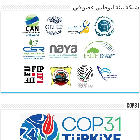
شبكة بيئة ابوظبي عضو في
COP31