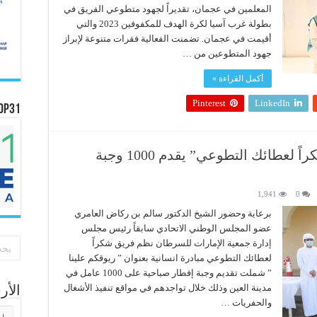
المعلمين في عجمان، تقديراً لجهود متطوعي الفريق في
بطولة غرب آسيا لكرة الهدف للمكفوفين 2023 والتي
أقيمت في عجمان. تضمنت الفعالية فقرات متنوعة لإبراز
جهود المتطوعين من …
أكمل القراءة »
Pinterest
LinkedIn
OP31
برعاية سالم بن ركاض فريق “شكراً لعطائك التطوعي” يقدم 1000 وجبة
1,941
0
برعاية وحضور الشيخ الدكتور سالم بن ركاض العامري
عضو المجلس الوطني الاتحادي سابقاً رئيس مجلس
إدارة جمعية الإمارات للسرطان نظم فريق شكراً
لعطائك التطوعي مبادرة انسانية بعنوان ” ريوقكم علينا
” شملت تقديم وجبة إفطار صباحية على 1000 عامل في
مدينة العين وذلك خلال تواجدهم في مواقع تنفيذ الأشغال
الأ
والحفريات …
الأر