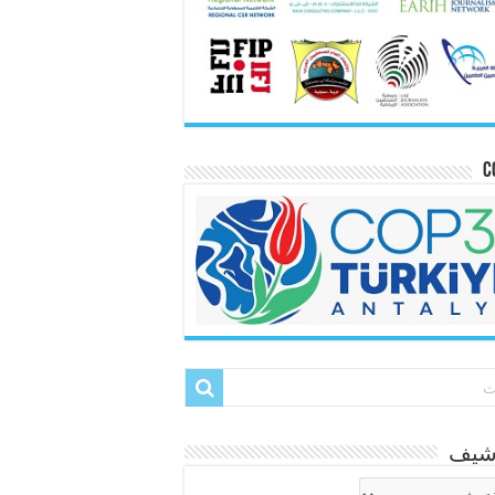
C
رشيف
شيف