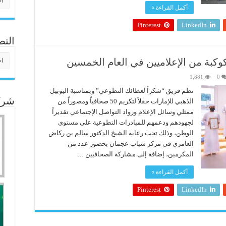
أكمل القراءة »
Pinterest
LinkedIn
التص
التص
وكبة من الإعلاميين في العام الخمسين
1,881
0
نظم فريق “شكراً لعطائك التطوعي” وبمناسبة اليوبيل
شركا
الذهبي للإمارات حفلاً لتكريم 50 صحافياً ومصوراً من
ممثلي وسائل الإعلام ورواد التواصل الإجتماعي تقديراً
لجهودهم ودعمهم للمبادرات التطوعية على مستوى
الوطن، وذلك تحت رعاية الشيخ الدكتور سالم بن ركاض
العامري في مركز شباب عجمان بحضور عدد من
المكرمين، إضافة إلى مشاركة الصحافيين …
أكمل القراءة »
Pinterest
LinkedIn