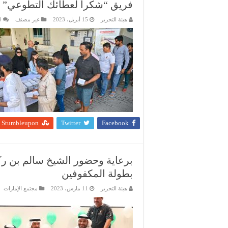
فريق “شكراً لعطائك التطوعي” يوزّع 1000 وجبة إفطار على العم
هيئة التحرير
15 أبريل، 2023
غير مصنف
0
Stumbleupon
Twitter
Facebook
برعاية وحضور الشيخ سالم بن ر
بطولة المكفوفين
هيئة التحرير
11 مارس، 2023
مجتمع الإمارات