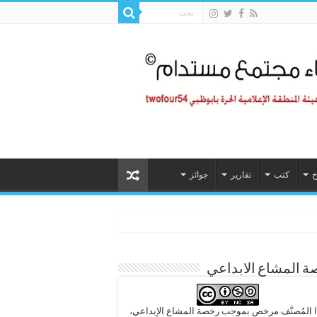
خ
كتب
تقارير
جوائز
 المشاع الابداعي
 المُصنَّف مرخص بموجب رخصة المشاع الإبداعي،