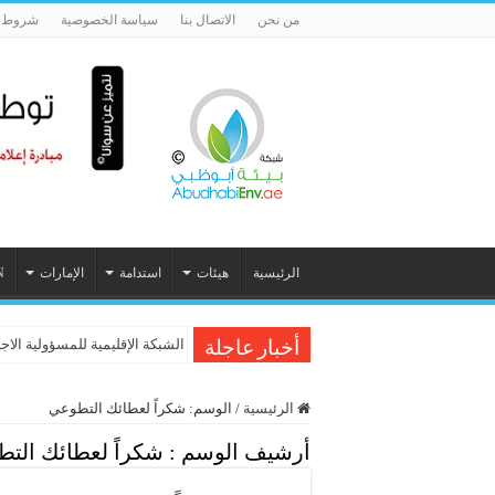
من نحن
الاتصال بنا
سياسة الخصوصية
شروط ا
الرئيسية
هيئات
استدامة
الإمارات
N
Inc. Arabia Women Of Influence 2026 تحتفي بـ 60 م
الشبكة الإقليمية للمسؤولية الاج
أخبار عاجلة
الرئيسية
/
الوسم:
شكراً لعطائك التطوعي
أرشيف الوسم :
شكراً لعطائك الت