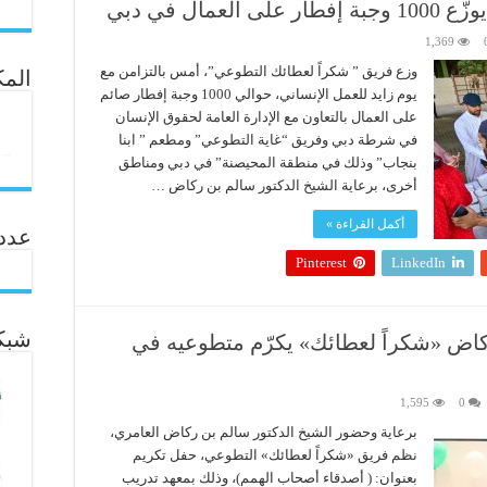
ال في دبي
1,369
وزع فريق ” شكراً لعطائك التطوعي”، أمس بالتزامن مع
المك
يوم زايد للعمل الإنساني، حوالي 1000 وجبة إفطار صائم
على العمال بالتعاون مع الإدارة العامة لحقوق الإنسان
في شرطة دبي وفريق “غاية التطوعي” ومطعم ” ابنا
بنجاب” وذلك في منطقة المحيصنة” في دبي ومناطق
أخرى، برعاية الشيخ الدكتور سالم بن ركاض …
أكمل القراءة »
عدد ال
Pinterest
LinkedIn
شبكة
كاض «شكراً لعطائك» يكرّم متطوعيه في
1,595
0
برعاية وحضور الشيخ الدكتور سالم بن ركاض العامري،
نظم فريق «شكراً لعطائك» التطوعي، حفل تكريم
بعنوان: ( أصدقاء أصحاب الهمم)، وذلك بمعهد تدريب