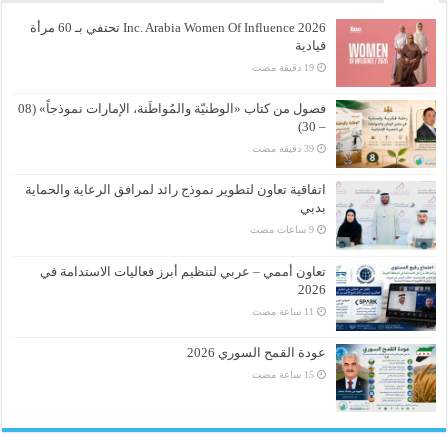
Inc. Arabia Women Of Influence 2026 تحتفي بـ 60 مرأة
قيادية
فصول من كتاب «الوطنيّة والمُواطَنة، الإمارات نموذجاً» (08
– 30)
اتفاقية تعاون لتطوير نموذج رائد لمرافق الرعاية والحماية
بدبي
تعاون أممي – عربي لتنظيم أبرز فعاليات الاستدامة في
2026
عودة القمح السوري 2026