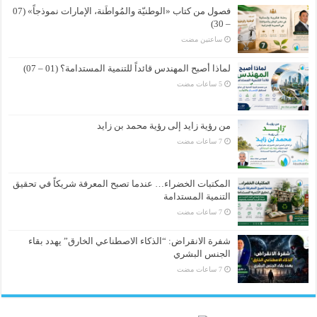
فصول من كتاب «الوطنيّة والمُواطَنة، الإمارات نموذجاً» (07
– 30)
‏ساعتين مضت
لماذا أصبح المهندس قائداً للتنمية المستدامة؟ (01 – 07)
من رؤية زايد إلى رؤية محمد بن زايد
المكتبات الخضراء… عندما تصبح المعرفة شريكاً في تحقيق
التنمية المستدامة
شفرة الانقراض: “الذكاء الاصطناعي الخارق” يهدد بقاء
الجنس البشري