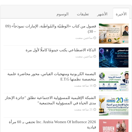
الأخيرة
الأشهر
تعليقات
الوسوم
فصول من كتاب «الوطنيّة والمُواطَنة، الإمارات نموذجاً» (09
– 30)
‏ساعتين مضت
الذكاء الاصطناعي يكتب جينومًا كاملًا لأول مرة
‏ساعتين مضت
البصمة الكربونية ومنهجيات القياس، محور محاضرة علمية
متخصصة نظمتها E.T.G
الشبكة الإقليمية للمسؤولية الاجتماعية تطلق “جائزة الإنجاز
مدى الحياة في المسؤولية المجتمعية”
Inc. Arabia Women Of Influence 2026 تحتفي بـ 60 مرأة
قيادية