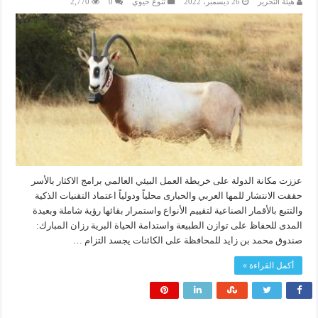
هيئة التحرير
26 ديسمبر، 2022
تنوع حيوي
0
2,770
عززت مكانة الدولة على خريطة العمل البيئي العالمي برامج الاكثار بالأسر
حققت الانتشار للمها العربي والحبارى محلياً ودولياً اعتماد التقنيات الذكية
والتتبع بالأقمار الصناعية لتقييم الأنواع واستمرار بقائها رؤية شاملة وبعيدة
المدى للحفاظ على توازن الطبيعة واستدامة الحياة البرية رزان المبارك:
صندوق محمد بن زايد للمحافظة على الكائنات يجسد التزام …
أكمل القراءة »