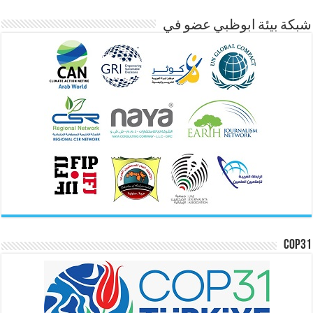
شبكة بيئة ابوظبي عضو في
COP31