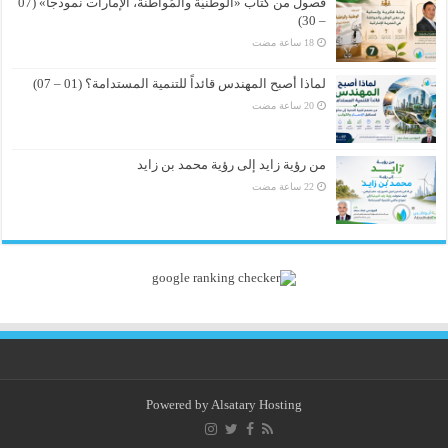
فصول من كتاب «الوطنيّة والمُواطَنة، الإمارات نموذجاً» (07
– 30)
لماذا أصبح المهندس قائداً للتنمية المستدامة؟ (01 – 07)
من رؤية زايد إلى رؤية محمد بن زايد
Powered by
Alsatary Hosting