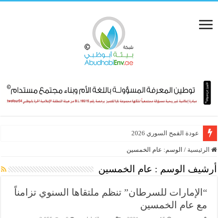
عودة القمح السوري 2026
هيئة البيئة – أبوظبي ودائرة البلديات والنقل تعززان تعاونهما ضمن مبادرات است
الرئيسية
/
الوسم:
عام الخمسين
أرشيف الوسم :
عام الخمسين
“الإمارات للسرطان” تنظم ملتقاها السنوي تزامناً
مع عام الخمسين