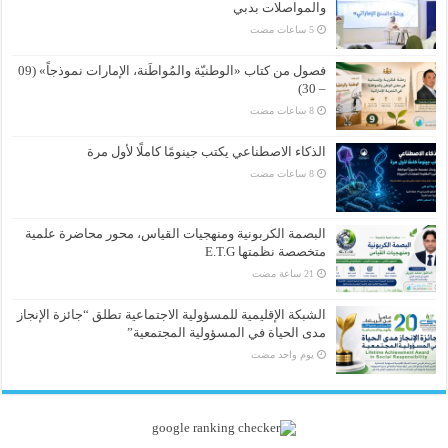
والمواصلات بدبي
فصول من كتاب «الوطنيّة والمُواطَنة، الإمارات نموذجاً» (09
– 30)
الذكاء الاصطناعي يكتب جينومًا كاملًا لأول مرة
البصمة الكربونية ومنهجيات القياس، محور محاضرة علمية
متخصصة نظمتها E.T.G
الشبكة الإقليمية للمسؤولية الاجتماعية تطلق “جائزة الإنجاز
مدى الحياة في المسؤولية المجتمعية”
‏يوم واحد مضت