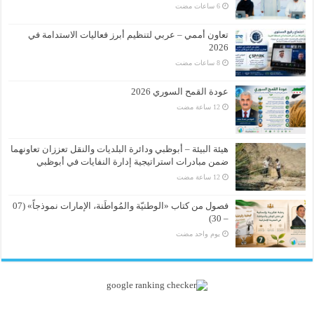
تعاون أممي – عربي لتنظيم أبرز فعاليات الاستدامة في
2026
عودة القمح السوري 2026
هيئة البيئة – أبوظبي ودائرة البلديات والنقل تعززان تعاونهما
ضمن مبادرات استراتيجية إدارة النفايات في أبوظبي
فصول من كتاب «الوطنيّة والمُواطَنة، الإمارات نموذجاً» (07
– 30)
‏يوم واحد مضت