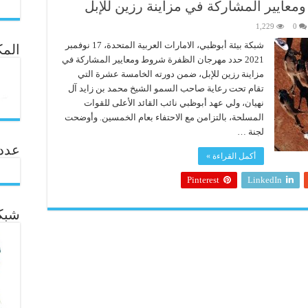
1,229
0
شبكة بيئة أبوظبي، الامارات العربية المتحدة، 17 نوفمبر
المك
2021 حدد مهرجان الظفرة شروط ومعايير المشاركة في
مزاينة رزين للإبل، ضمن دورته الخامسة عشرة التي
تقام تحت رعاية صاحب السمو الشيخ محمد بن زايد آل
نهيان، ولي عهد أبوظبي نائب القائد الأعلى للقوات
المسلحة، بالتزامن مع الاحتفاء بعام الخمسين. وأوضحت
لجنة …
عدد ال
أكمل القراءة »
Pinterest
LinkedIn
شبكة