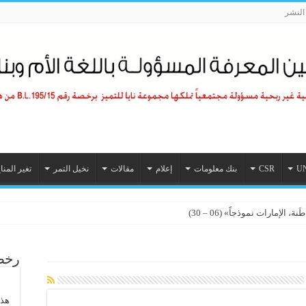
لنشر
U
CSR
بنك معلومات
إعلام
مقالات
نخيل التمر
تغير المنا
الإمارات نموذجاً» (06 – 30)
رخصة
هذا