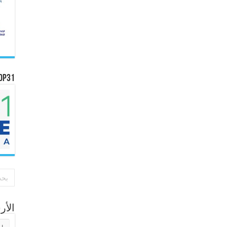
OP31
الأ
الأر