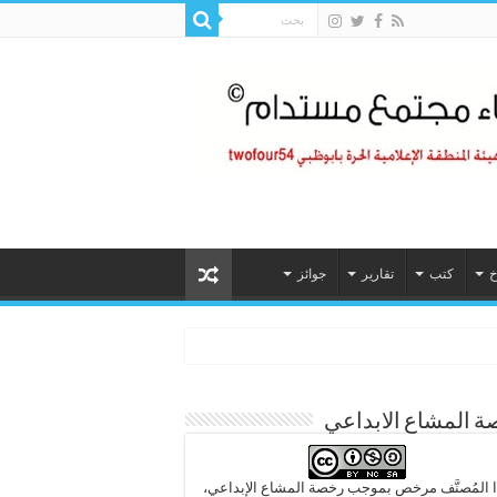
خ
كتب
تقارير
جوائز
 المشاع الابداعي
 المُصنَّف مرخص بموجب رخصة المشاع الإبداعي،