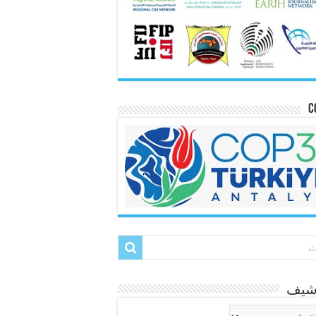
C
رشيف
شيف