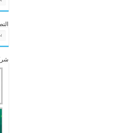
التص
التص
شركا