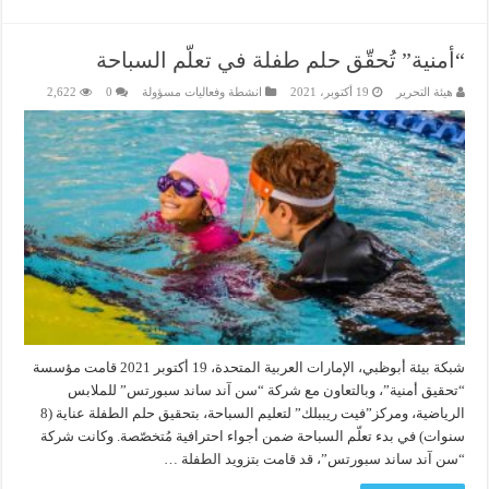
“أمنية” تُحقّق حلم طفلة في تعلّم السباحة
هيئة التحرير
19 أكتوبر، 2021
انشطة وفعاليات مسؤولة
0
2,622
شبكة بيئة أبوظبي، الإمارات العربية المتحدة، 19 أكتوبر 2021 قامت مؤسسة
“تحقيق أمنية”، وبالتعاون مع شركة “سن آند ساند سبورتس” للملابس
الرياضية، ومركز”فيت ريببلك” لتعليم السباحة، بتحقيق حلم الطفلة عناية (8
سنوات) في بدء تعلّم السباحة ضمن أجواء احترافية مُتخصّصة. وكانت شركة
“سن آند ساند سبورتس”، قد قامت بتزويد الطفلة …