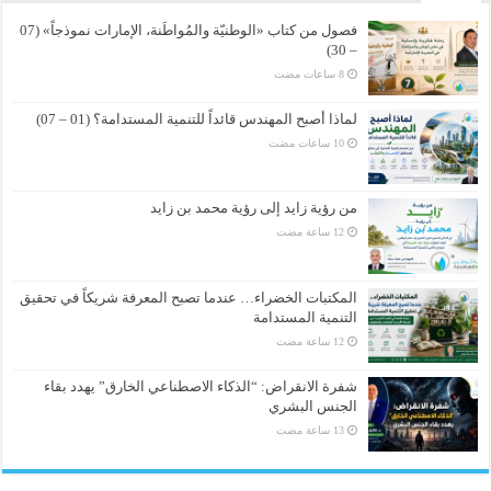
فصول من كتاب «الوطنيّة والمُواطَنة، الإمارات نموذجاً» (07
– 30)
لماذا أصبح المهندس قائداً للتنمية المستدامة؟ (01 – 07)
من رؤية زايد إلى رؤية محمد بن زايد
المكتبات الخضراء… عندما تصبح المعرفة شريكاً في تحقيق
التنمية المستدامة
شفرة الانقراض: “الذكاء الاصطناعي الخارق” يهدد بقاء
الجنس البشري