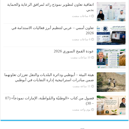
اتفاقية تعاون لتطوير نموذج رائد لمرافق الرعاية والحماية
بدبي
تعاون أممي – عربي لتنظيم أبرز فعاليات الاستدامة في
2026
عودة القمح السوري 2026
هيئة البيئة – أبوظبي ودائرة البلديات والنقل تعززان تعاونهما
ضمن مبادرات استراتيجية إدارة النفايات في أبوظبي
فصول من كتاب «الوطنيّة والمُواطَنة، الإمارات نموذجاً» (07
– 30)
‏يوم واحد مضت