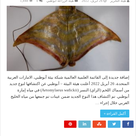
هيئة التحرير
26 أبريل، 2022
هيئة الزراعة أبوظبي
0
1,848
إضافة جديدة إلى القائمة العلمية العالمية شبكة بيئة أبوظبي، الامارات العربية
المتحدة، 26 أبريل 2022 أعلنت هيئة البيئة – أبوظبي عن اكتشافها لنوع جديد
من أسماك اللخم (الراي) النسر (Aetomylaeus wafickii) في مياه إمارة
أبوظبي. تم اكتشاف هذا النوع الجديد ضمن عينات تم جمعها من مياه الخليج
العربي خلال إجراء …
أكمل القراءة »