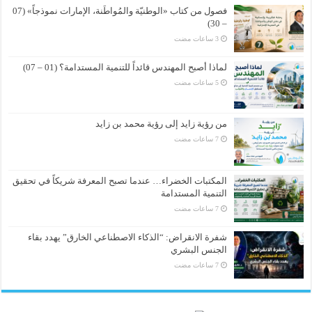
فصول من كتاب «الوطنيّة والمُواطَنة، الإمارات نموذجاً» (07
– 30)
لماذا أصبح المهندس قائداً للتنمية المستدامة؟ (01 – 07)
من رؤية زايد إلى رؤية محمد بن زايد
المكتبات الخضراء… عندما تصبح المعرفة شريكاً في تحقيق
التنمية المستدامة
شفرة الانقراض: “الذكاء الاصطناعي الخارق” يهدد بقاء
الجنس البشري