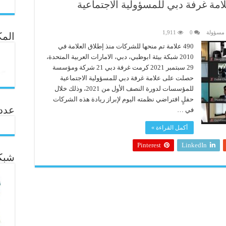
 علامة غرفة دبي للمسؤولية الاجتماعية
 مسؤولة
0
1,911
المك
490 علامة تم منحها للشركات منذ إطلاق العلامة في
2010 شبكة بيئة ابوظبي، دبي، الامارات العربية المتحدة،
29 سبتمبر 2021 كرمت غرفة دبي 21 شركة ومؤسسة
حصلت على علامة غرفة دبي للمسؤولية الاجتماعية
للمؤسسات لدورة النصف الأول من 2021، وذلك خلال
حفلٍ افتراضي نظمته اليوم لإبراز ريادة هذه الشركات
عدد ال
في …
أكمل القراءة »
Pinterest
LinkedIn
شبكة