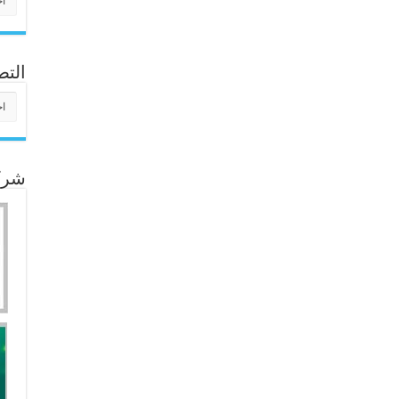
التص
التص
شركا