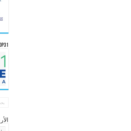
OP31
الأ
الأر