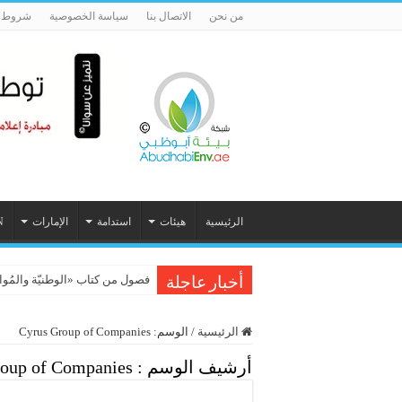
من نحن
الاتصال بنا
سياسة الخصوصية
شروط ا
الرئيسية
هيئات
استدامة
الإمارات
N
فصول من كتاب «الوطنيّة والمُواطَنة، 
أخبار عاجلة
الرئيسية
/
الوسم:
Cyrus Group of Companies
أرشيف الوسم :
oup of Companies