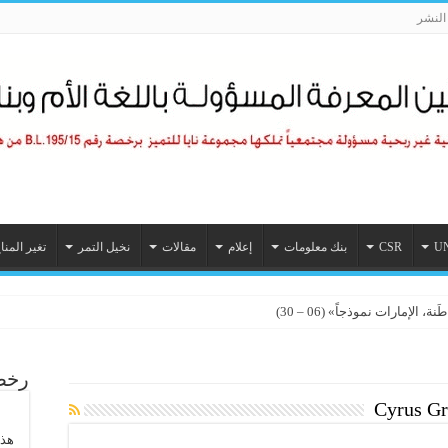
لنشر
U
CSR
بنك معلومات
إعلام
مقالات
نخيل التمر
تغير المنا
الإمارات نموذجاً» (06 – 30)
رخصة
Cyrus Gr
هذا