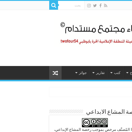
خ
كتب
تقارير
جوائز
 المشاع الابداعي
 المُصنَّف مرخص بموجب رخصة المشاع الإبداعي،