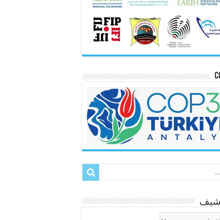
C
رشيف
شيف