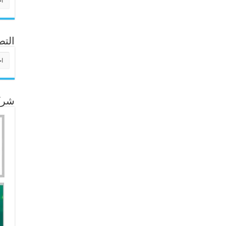
التص
التص
شركا