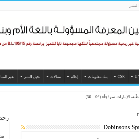
لنشر
U
CSR
بنك معلومات
إعلام
مقالات
نخيل التمر
تغير المنا
الإمارات نموذجاً» (06 – 30)
D
رخصة
Dobinsons Sp
هذا