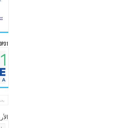
OP31
الأ
الأر