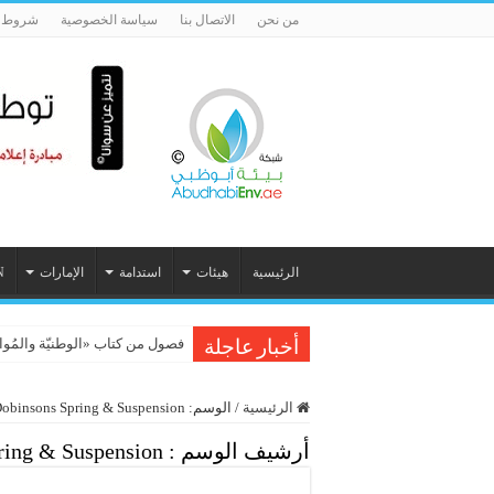
من نحن
الاتصال بنا
سياسة الخصوصية
شروط ا
الرئيسية
هيئات
استدامة
الإمارات
N
فصول من كتاب «الوطنيّة والمُواطَنة، 
أخبار عاجلة
الرئيسية
/
الوسم:
obinsons Spring & Suspension
أرشيف الوسم :
ring & Suspension