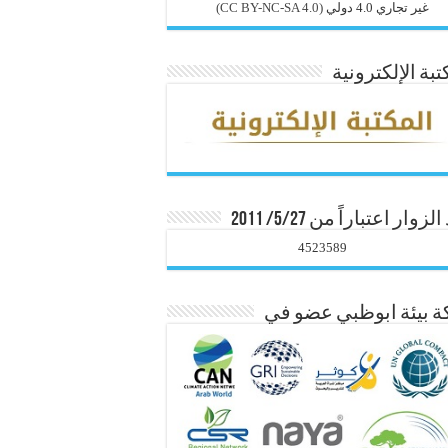
غير تجاري 4.0 دولي
(CC BY-NC-SA 4.0)
تبة الإلكترونية
زوار اعتباراً من 5/27/ 2011
4523589
 بيئة ابوظبي عضو في