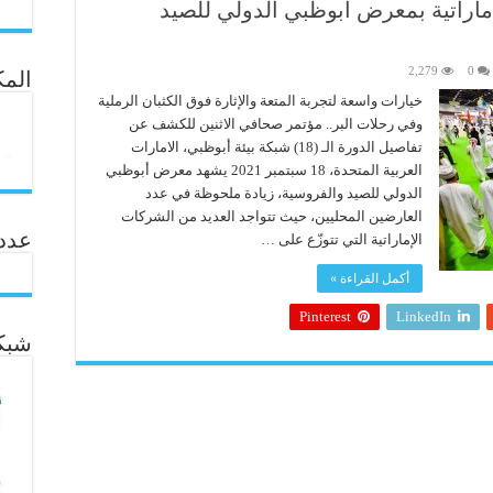
ماراتية بمعرض أبوظبي الدولي للصيد
2,279
0
المك
خيارات واسعة لتجربة المتعة والإثارة فوق الكثبان الرملية
وفي رحلات البر.. مؤتمر صحافي الاثنين للكشف عن
تفاصيل الدورة الـ (18) شبكة بيئة أبوظبي، الامارات
العربية المتحدة، 18 سبتمبر 2021 يشهد معرض أبوظبي
الدولي للصيد والفروسية، زيادة ملحوظة في عدد
العارضين المحليين، حيث تتواجد العديد من الشركات
عدد ال
الإماراتية التي تتوزّع على …
أكمل القراءة »
Pinterest
LinkedIn
شبكة