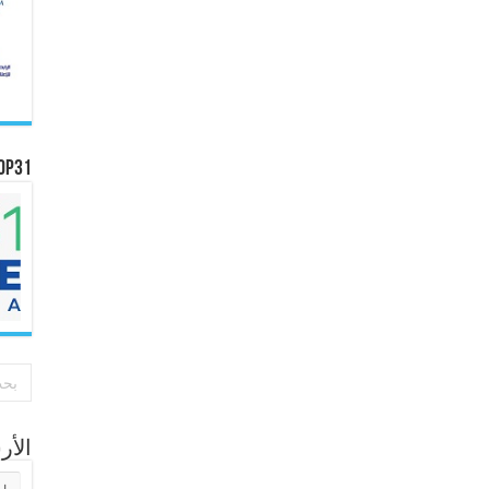
OP31
الأ
الأر