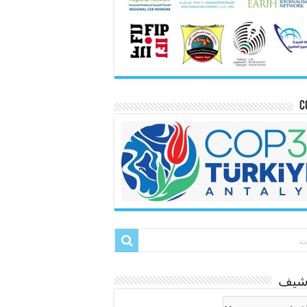
C
رشيف
شيف