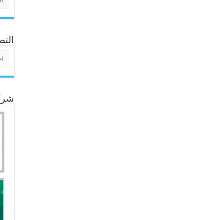
التص
التص
شركا