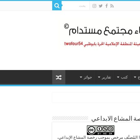
خ
كتب
تقارير
جوائز
 المشاع الابداعي
 المُصنَّف مرخص بموجب رخصة المشاع الإبداعي،