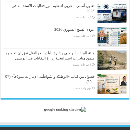
تعاون أممي – عربي لتنظيم أبرز فعاليات الاستدامة في
2026
عودة القمح السوري 2026
هيئة البيئة – أبوظبي ودائرة البلديات والنقل تعززان تعاونهما
ضمن مبادرات استراتيجية إدارة النفايات في أبوظبي
فصول من كتاب «الوطنيّة والمُواطَنة، الإمارات نموذجاً» (07
– 30)
‏يوم واحد مضت