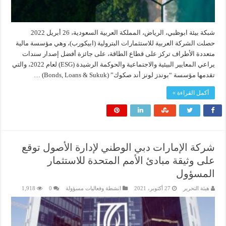
شبكة بيئة ابوظبي، الرياض، المملكة العربية السعودية، 26 أبريل 2022
حصلت الشركة العربية للاستثمارات البترولية (ابيكورب)، وهي مؤسسة مالية
متعددة الأطراف تركز على قطاع الطاقة، على جائزة أفضل إصدار سندات
يراعي المعايير البيئية والاجتماعية والحوكمة الرشيدة (ESG) لعام 2022، والتي
تقدمها مؤسسة “بوندز لونز أند صكوك” (Bonds, Loans & Sukuk) …
أكمل القراءة »
شركة الإمارات دبي الوطني لإدارة الأصول توقع
على وثيقة مبادئ الأمم المتحدة للاستثمار
المسؤول
هيئة التحرير
27 أكتوبر، 2021
انشطة وفعاليات مسؤولة
0
1,918