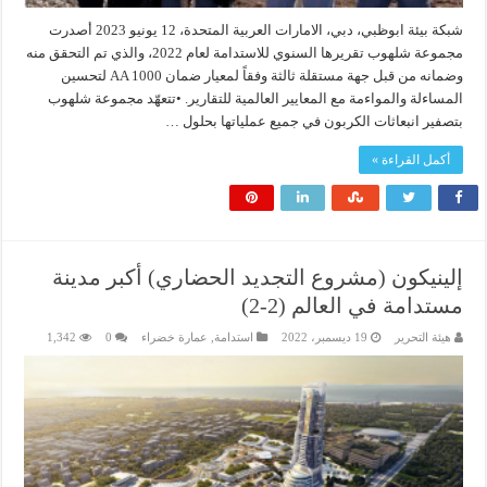
شبكة بيئة ابوظبي، دبي، الامارات العربية المتحدة، 12 يونيو 2023 أصدرت
مجموعة شلهوب تقريرها السنوي للاستدامة لعام 2022، والذي تم التحقق منه
وضمانه من قبل جهة مستقلة ثالثة وفقاً لمعيار ضمان AA 1000 لتحسين
المساءلة والمواءمة مع المعايير العالمية للتقارير. •تتعهّد مجموعة شلهوب
بتصفير انبعاثات الكربون في جميع عملياتها بحلول …
أكمل القراءة »
إلينيكون (مشروع التجديد الحضاري) أكبر مدينة
مستدامة في العالم (2-2)‎‎
هيئة التحرير
19 ديسمبر، 2022
استدامة
,
عمارة خضراء
0
1,342