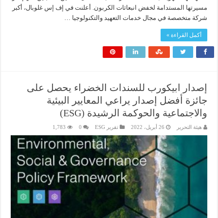
مسيرتها المستدامة لخفض انبعاثات الكربون. أعلنت في إف إس غلوبال، أكبر
شركة متخصصة في مجال خدمات التعهيد والتكنولوجيا …
أكمل القراءة »
إصدار ابيكورب للسندات الخضراء يحصل على
جائزة أفضل إصدار يراعي المعايير البيئية
والاجتماعية والحوكمة الرشيدة (ESG)
هيئة التحرير
26 أبريل، 2022
تقرير ESG
0
1,783