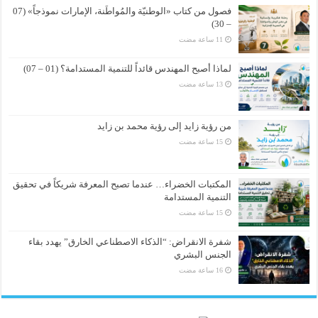
فصول من كتاب «الوطنيّة والمُواطَنة، الإمارات نموذجاً» (07
– 30)
لماذا أصبح المهندس قائداً للتنمية المستدامة؟ (01 – 07)
من رؤية زايد إلى رؤية محمد بن زايد
المكتبات الخضراء… عندما تصبح المعرفة شريكاً في تحقيق
التنمية المستدامة
شفرة الانقراض: “الذكاء الاصطناعي الخارق” يهدد بقاء
الجنس البشري