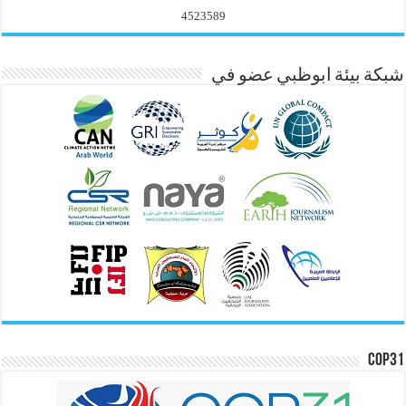
4523589
شبكة بيئة ابوظبي عضو في
COP31